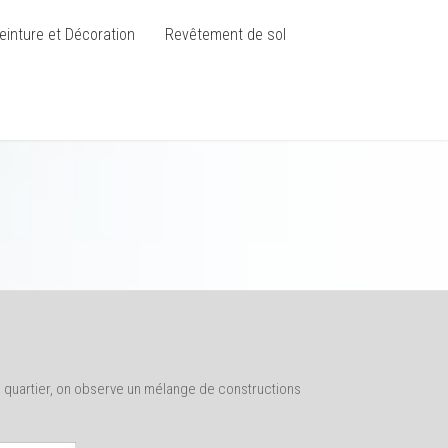
einture et Décoration
Revêtement de sol
 quartier, on observe un mélange de constructions