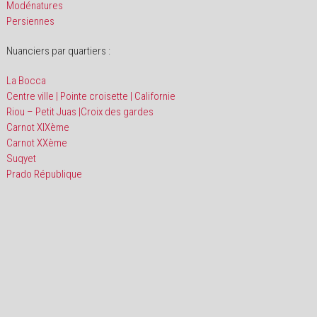
Modénatures
Persiennes
Nuanciers par quartiers :
La Bocca
Centre ville | Pointe croisette | Californie
Riou – Petit Juas |Croix des gardes
Carnot XIXème
Carnot XXème
Suqyet
Prado République
Proudly Powered by WordPress
Invert Theme By
SketchThemes